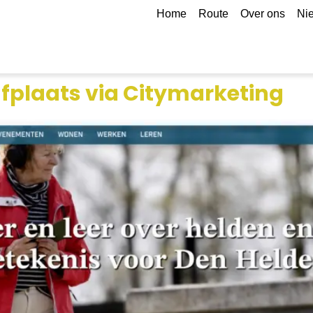
Home
Route
Over ons
Ni
fplaats via Citymarketing