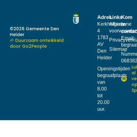
Adres
Links
Kom
Kerkhoflaan
Algemene
in
©2026 Gemeente Den
4
voorwaarde
contac
Helder
1783
Email:
🌱 Duurzaam ontwikkeld
Privacyverkl
AV
begraa
door Go2People
Sitemap
Den
Numme
Helder
06838
Lu
Openingstijden
al
begraafplaats
ve
van
o
8.00
Sp
tot
20.00
uur.