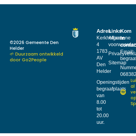
Adres
Links
Kom
Kerkhoflaan
Algemene
in
©2026 Gemeente Den
4
voorwaarde
contac
Helder
1783
Email:
🌱 Duurzaam ontwikkeld
Privacyverkl
AV
begraa
door Go2People
Sitemap
Den
Numme
Helder
06838
Lu
Openingstijden
al
begraafplaats
ve
van
o
8.00
Sp
tot
20.00
uur.