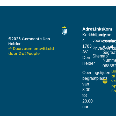
Adres
Links
Kom
Kerkhoflaan
Algemene
in
©2026 Gemeente Den
4
voorwaarde
contac
Helder
1783
Email:
🌱 Duurzaam ontwikkeld
Privacyverkl
AV
begraa
door Go2People
Sitemap
Den
Numme
Helder
06838
Lu
Openingstijden
al
begraafplaats
ve
van
o
8.00
Sp
tot
20.00
uur.