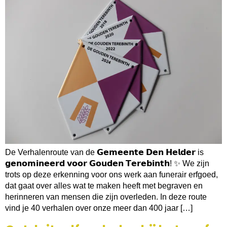
De Verhalenroute van de 𝗚𝗲𝗺𝗲𝗲𝗻𝘁𝗲 𝗗𝗲𝗻 𝗛𝗲𝗹𝗱𝗲𝗿 is
𝗴𝗲𝗻𝗼𝗺𝗶𝗻𝗲𝗲𝗿𝗱 𝘃𝗼𝗼𝗿 𝗚𝗼𝘂𝗱𝗲𝗻 𝗧𝗲𝗿𝗲𝗯𝗶𝗻𝘁𝗵! ✨ We zijn
trots op deze erkenning voor ons werk aan funerair erfgoed,
dat gaat over alles wat te maken heeft met begraven en
herinneren van mensen die zijn overleden. In deze route
vind je 40 verhalen over onze meer dan 400 jaar […]