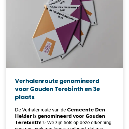
Verhalenroute genomineerd
voor Gouden Terebinth en 3e
plaats
De Verhalenroute van de 𝗚𝗲𝗺𝗲𝗲𝗻𝘁𝗲 𝗗𝗲𝗻
𝗛𝗲𝗹𝗱𝗲𝗿 is 𝗴𝗲𝗻𝗼𝗺𝗶𝗻𝗲𝗲𝗿𝗱 𝘃𝗼𝗼𝗿 𝗚𝗼𝘂𝗱𝗲𝗻
𝗧𝗲𝗿𝗲𝗯𝗶𝗻𝘁𝗵! ✨ We zijn trots op deze erkenning
voor ons werk aan funerair erfgoed, dat gaat