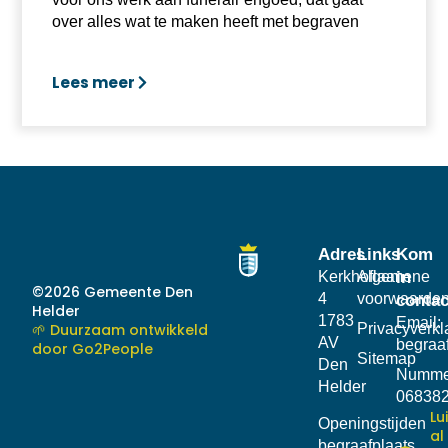
over alles wat te maken heeft met begraven
Lees meer
Adres
Links
Kom
Kerkhoflaan
Algemene
in
©2026 Gemeente Den
4
voorwaarde
contac
Helder
1783
Email:
🌱 Duurzaam ontwikkeld
Privacyverkl
AV
begraa
door Go2People
Sitemap
Den
Numme
Helder
06838
Lu
Openingstijden
al
begraafplaats