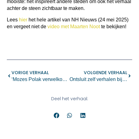
mooiste: het inspireert andere steden om ook het verhaal
achter de steen zichtbaar te maken.
Lees
hier
het hele artikel van NH Nieuws (24 mei 2025)
en vergeet niet de
video met Maarten Noot
te bekijken!
VORIGE VERHAAL
VOLGENDE VERHAAL
‘Mozes Polak verwelkomt wandelaars in zijn ’theater’
Ontsluit zelf verhalen bij het graf
Deel het verhaal: