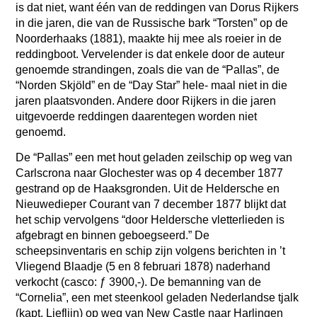
is dat niet, want één van de reddingen van Dorus Rijkers
in die jaren, die van de Russische bark “Torsten” op de
Noorderhaaks (1881), maakte hij mee als roeier in de
reddingboot. Vervelender is dat enkele door de auteur
genoemde strandingen, zoals die van de “Pallas”, de
“Norden Skjöld” en de “Day Star” hele- maal niet in die
jaren plaatsvonden. Andere door Rijkers in die jaren
uitgevoerde reddingen daarentegen worden niet
genoemd.
De “Pallas” een met hout geladen zeilschip op weg van
Carlscrona naar Glochester was op 4 december 1877
gestrand op de Haaksgronden. Uit de Heldersche en
Nieuwedieper Courant van 7 december 1877 blijkt dat
het schip vervolgens “door Heldersche vletterlieden is
afgebragt en binnen geboegseerd.” De
scheepsinventaris en schip zijn volgens berichten in ’t
Vliegend Blaadje (5 en 8 februari 1878) naderhand
verkocht (casco: ƒ 3900,-). De bemanning van de
“Cornelia”, een met steenkool geladen Nederlandse tjalk
(kapt. Lieflijn) op weg van New Castle naar Harlingen