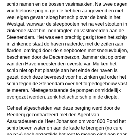
schip namen en de trossen vastmaakten. Na twee dagen
vruchteloose pogin- gen te hebben aangewend en met
veel eigen gevaar sloeg het schip over de bank in het
Westgat, vanwaar de sleepbooten het na veel stootten in
zinkende staat bin- nenbragten en vastmeerden aan de
Steenendam. Het was een prachtig gezigt toen het schip
in zinkende staat de haven naderde, met de zeilen aan
flarden, omringd door de sleepbooten met sneeuwbuijen,
beschenen door de Decemberzon. Jammer dat op order
van den Havenmeester den overste van Mulken het
schip niet op het plaatsje aan het einde der haven is
gezet, doch deze bevreesd voor het zinken gaf order het
schip tegen de Stenendam over het torpedogebouw vast
te meeren. Niettegenstaande de pompen onmiddellijk
overgezet werden, zonk het achterschip in de diepte.
Geheel afgescheiden van deze berging werd door de
Reederij gecontracteerd met den Agent van
Assuradeuren de Heer Johanson om voor 800 Pond het
schip boven water en aan de kade te brengen (no cure
no pay) doch onzerzijds het regt te mogen eindigen naar