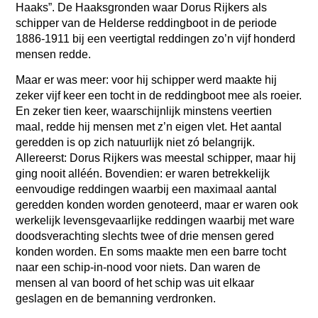
Haaks”. De Haaksgronden waar Dorus Rijkers als
schipper van de Helderse reddingboot in de periode
1886-1911 bij een veertigtal reddingen zo’n vijf honderd
mensen redde.
Maar er was meer: voor hij schipper werd maakte hij
zeker vijf keer een tocht in de reddingboot mee als roeier.
En zeker tien keer, waarschijnlijk minstens veertien
maal, redde hij mensen met z’n eigen vlet. Het aantal
geredden is op zich natuur
lijk niet zó belangrijk.
Allereerst: Dorus Rijkers was meestal schipper, maar hij
ging nooit alléén. Bovendien: er waren betrekkelijk
eenvoudige reddingen waarbij een maximaal aantal
geredden konden worden genoteerd, maar er waren ook
werkelijk levensgevaarlijke reddingen waarbij met ware
doodsverachting slechts twee of drie mensen gered
konden worden. En soms maakte men een barre tocht
naar een schip-in-nood voor niets. Dan waren de
mensen al van boord of het schip was uit elkaar
geslagen en de bemanning verdronken.