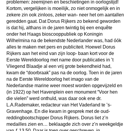
problemen: zeemijnen en beschietingen in oorlogstijd!
Kortom, vergelijken is moeilijk, zo niet onmogelijk en in
zekere zin ook zinloos, zeker wan- neer het om aantallen
geredden gaat. Dat Dorus Rijkers zo bekend geworden
is dat hij, althans in de jaren twintig bij een enquête
onder het Haags bioscooppubliek op Koningin
Wilhelmina na de bekendste Nederlander was, had óók
alles te maken met pers en publiciteit. Hoewel Dorus
Rijkers aan het eind van zijn loop- baan kort voor de
Eerste Wereldoorlog met name door publicaties in ’t
Vliegend Blaadje al een vrij grote bekendheid had,
kwam de “doorbraak” pas na de oorlog. Toen in de jaren
na de Eerste Wereldoorlog het imago van de
Nederlandse marine weer moest worden opgevijzeld en
(in 1922) op het Havenplein een monument “Voor hen
die vielen” werd onthuld, was daar ook ene dr.
L.A.Rademaker, redacteur van Het Vaderland te ’s-
Gravenhage. En die kwam in gesprek met de oud-
reddingbootschipper Dorus Rijkers. Dorus liet z’n
medailles zien en… beklaagde zich over z’n weekgeldje
van ƒ 13,50. Daar is toen over geschreven, in