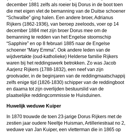
december 1881 zelfs als roeier bij Dorus in de boot toen
die met eigen vlet de bemanning van de Duitse schoener
“Schwalbe” ging halen. Een andere broer, Adrianus
Rijkers (1862-1936), van beroep zeeloods, voer op 14
december 1884 met zijn broer Dorus mee om de
bemanning te redden van het Engelse stoomschip
“Sapphire” en op 8 februari 1885 naar de Engelse
schoener “Mary Emma”. Ook andere leden van de
wijdvertakte (oud-katholieke) Helderse familie Rijkers
waren bij het reddingswerk betrokken. Zo was Jacob
Aarjenz Rijkers (1788-1832), een neef van zijn
grootvader, in de beginjaren van de reddingmaatschappij
zelfs enige tijd (1826-1830) schipper van de reddingboot
en daarna tot zijn overlijden bestuurslid van de
plaatselijke reddingcommissie te Huisduinen.
Huwelijk weduwe Kuiper
In 1870 trouwde de toen 23-jarige Dorus Rijkers met de
zestien jaar oudere Neeltje Huisman, Artilleriestraat no 2,
weduwe van Jan Kuiper, een vletterman die in 1865 op