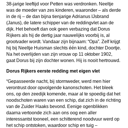
38-jarige leeftijd voor Petten was verdronken. Neeltje
was de moeder van zes kinderen, waaronder – als derde
in de rij – de dan bijna tienjarige Adrianus IJsbrand
(Janus), de latere schipper van de reddingvlet aan de
dijk. Het behoeft dan ook geen verbazing dat Dorus
Rijkers als hij de dertig jaar nauwelijks voorbij is, al
grootvader wordt. Vandaar zijn bijnaam: “Opa”. Zelf krijgt
hij bij Neeltje Huisman slechts één kind, dochter Doortje.
Na het overlijden van zijn vrouw op 11 oktober 1902,
gaat Dorus bij zijn dochter wonen. Hij is nooit hertrouwd.
Dorus Rijkers eerste redding met eigen vlet
“Gepasseerde nacht, bij stormweder, werd men hier
verontrust door opvolgende kanonschoten. Het bleek
ons, op den zeedijk komende, maar al te spoedig dat het
noodschoten waren van een schip, dat zich in de richting
van de Zuider Haaks bevond. Eenige ogenblikken
daarna vertoonde zich aan ons oog een aller
interessantst tooneel, een schitterend noodvuur werd op
het schip ontstoken, waardoor schip en tuig –