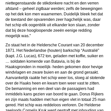
niettegenstaande de stikdonkere nacht en den verren
afstand – geheel zigtbaar werden; zelfs de bewegingen
op het dek kon men waarnemen. Duidelijk bleek het dat
de toestand der opvarenden zeer hagchelijk was, daar
het schip elk oogenblik uit elkander kon slaan, zonder
dat bij deze hoogloopende zeeën eenige redding
mogelijk was.”
Zo staat het in de Heldersche Courant van 20 december
1871. Het Nederlandse (houten) barkschip “Australië”
(kapt. J.G. Lucas), 672 ton, geladen met koffie, suiker en
… soldaten komende van Batavia, is bij de
Haaksgronden in moeilijk- heden gekomen door hevige
windvlagen en zware buien en aan de grond geraakt.
Aanvankelijk raakte het schip weer los, sloeg al stotende
over de Haaks heen en kwam toen weer vast te zitten.
De bemanning en een deel van de passagiers had
inmiddels kans gezien van boord te gaan. Dorus Rijkers
en zijn maats hadden met hun eigen vlet in totaal 25 man
gered. Het schip was reddeloos verloren. De Helderse
zeeloods Cornelis Kruk werd gestraft met inhouding van