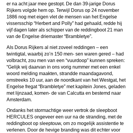
er na acht jaar mee gestopt. De dan 39-jarige Dorus
Rijkers volgde hem op. Terwijl Dorus op 24 november
1886 nog met eigen vlet de mensen van het Engelse
vissersschip “Herbert and Polly” had gehaald, redde hij
vijf dagen later als schipper van de reddingboot 21 man
van de Engelse driemaster “Brambletye”.
Als Dorus Rijkers al niet zoveel reddingen – een
twintigtal, waarbij zo’n 150 men- sen waren gered – had
volbracht, zou men van een “vuurdoop” kunnen spreken:
“Gelijk wij daarvan in ons vorig nummer met een enkel
woord melding maakten, strandde maandagavond,
omstreeks 10 uur, aan de noordkant van het Westgat, het
Engelse fregat “Brambletye” met kapitein Jones, geladen
met lijnzaad, komen- de van Calcutta en bestemd naar
Amsterdam.
Ondanks het stormachtige weer vertrok de sleepboot
HERCULES ongeveer een uur na de stranding, met de
reddingboot op sleeptouw, om zo mogelijk assistentie te
verlenen. Door de hevige branding was dit echter voor