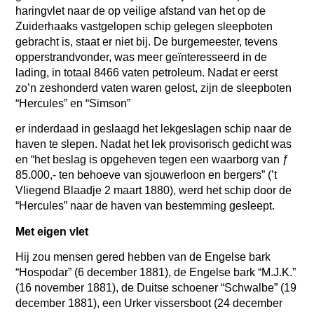
haringvlet naar de op veilige afstand van het op de
Zuiderhaaks vastgelopen schip gelegen sleepboten
gebracht is, staat er niet bij. De burgemeester, tevens
opperstrandvonder, was meer geïnteresseerd in de
lading, in totaal 8466 vaten petroleum. Nadat er eerst
zo’n zeshonderd vaten waren gelost, zijn de sleepboten
“Hercules” en “Simson”
er inderdaad in geslaagd het lekgeslagen schip naar de
haven te slepen. Nadat het lek provisorisch gedicht was
en “het beslag is opgeheven tegen een waarborg van ƒ
85.000,- ten behoeve van sjouwerloon en bergers” (’t
Vliegend Blaadje 2 maart 1880), werd het schip door de
“Hercules” naar de haven van bestemming gesleept.
Met eigen vlet
Hij zou mensen gered hebben van de Engelse bark
“Hospodar” (6 december 1881), de Engelse bark “M.J.K.”
(16 november 1881), de Duitse schoener “Schwalbe” (19
december 1881), een Urker vissersboot (24 december