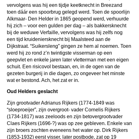
vervolgens was hij een tijdje keetknecht in Breezand
toen dáár een spoorbrug gelegd werd. Toen de spoorlijn
Alkmaar- Den Helder in 1865 geopend werd, verhuurde
hij zich – voor een gulden per dag – als bakkersknecht
bij de weduwe Verfaille, vervolgens was hij zelfs nog
een tijd kruideniersknecht bij Maalsteed aan de
Dijkstraat. “Suikersleng” gingen ze hem al noemen. Toen
werd hij zo rond z’n twintigste visserman op een
geepvlet en enkele jaren later vletterman met een eigen
schuit. Een risicovol bestaan, en, in de ogen van de
gezeten burgerij in die dagen, zo ongeveer het minste
wat er bestond. Ach, het zat er in.
Oud Helders geslacht
Zijn grootvader Adrianus Rijkers (1774-1849 was
“sloeproeijer”, zijn overgroot- vader Cornelis Rijkers
(1734-1817) was zeeloods en zijn betovergrootvader
Claes Rijkers (1696-?) was op zee gebleven. Enkele van
zijn broers zochten eveneens het water op. Dirk Rijkers
(1853-1932) eerst visser, later postbode, zat op 19