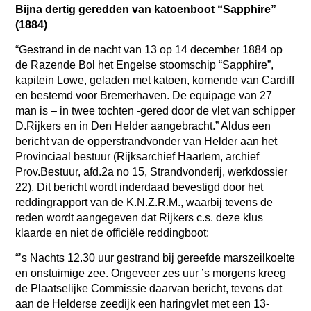
Bijna dertig geredden van katoenboot “Sapphire”
(1884)
“Gestrand in de nacht van 13 op 14 december 1884 op
de Razende Bol het Engelse stoomschip “Sapphire”,
kapitein Lowe, geladen met katoen, komende van Cardiff
en bestemd voor Bremerhaven. De equipage van 27
man is – in twee tochten -gered door de vlet van schipper
D.Rijkers en in Den Helder aangebracht.” Aldus een
bericht van de opperstrandvonder van Helder aan het
Provinciaal bestuur (Rijksarchief Haarlem, archief
Prov.Bestuur, afd.2a no 15, Strandvonderij, werkdossier
22). Dit bericht wordt inderdaad bevestigd door het
reddingrapport van de K.N.Z.R.M., waarbij tevens de
reden wordt aangegeven dat Rijkers c.s. deze klus
klaarde en niet de officiële reddingboot:
“’s Nachts 12.30 uur gestrand bij gereefde marszeilkoelte
en onstuimige zee. Ongeveer zes uur ’s morgens kreeg
de Plaatselijke Commissie daarvan bericht, tevens dat
aan de Helderse zeedijk een haringvlet met een 13-