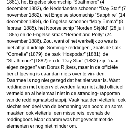
1881), het Engelse stoomschip “Strathmore” (4
december 1882), de Nederlandse schoener “Day Star” (7
november 1882), het Engelse stoomschip “Sapphire” (14
december 1884), de Engelse schoener “Mary Emma” (8
februari 1885), het Noorse schip “Norden Skjöld” (28 juli
1885) en de Engelse smak “Herbert and Polly” (24
november 1886). Zou, want of het werkelijk zo was is
niet altijd duidelijk. Sommige reddingen , zoals de tjalk
“Cornelia” (1879), de bark “Hospodar” (1881), de
“Strathmore” (1882) en de “Day Star” (1882) zijn “naar
eigen zeggen” van Dorus Rijkers, maar in de officiële
berichtgeving is daar dan niets over te vin- den.
Daarmee is nog niet gezegd dat het niet waar is. Want
reddingen met eigen vlet werden lang niet altijd officieel
vermeld en al helemaal niet in de stranding- rapporten
van de reddingmaatschappij. Vaak haalden vletterlui ook
slechts een deel van de bemanning van boord en soms
maakten ook vletterlui een misse reis, evenals de
reddingboot. Maar daarom was het gevecht met de
elementen er nog niet minder om.