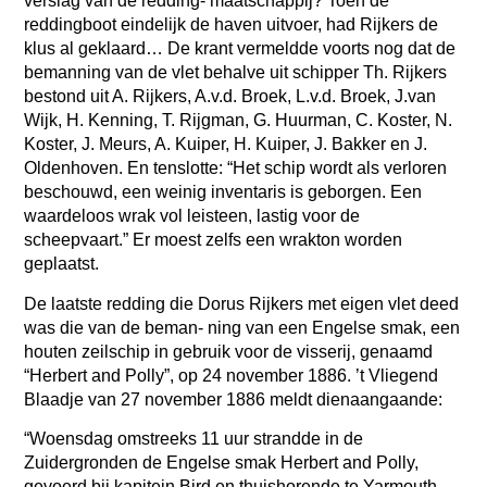
verslag van de redding- maatschappij? Toen de
reddingboot eindelijk de haven uitvoer, had Rijkers de
klus al geklaard… De krant vermeldde voorts nog dat de
bemanning van de vlet behalve uit schipper Th. Rijkers
bestond uit A. Rijkers, A.v.d. Broek, L.v.d. Broek, J.van
Wijk, H. Kenning, T. Rijgman, G. Huurman, C. Koster, N.
Koster, J. Meurs, A. Kuiper, H. Kuiper, J. Bakker en J.
Oldenhoven. En tenslotte: “Het schip wordt als verloren
beschouwd, een weinig inventaris is geborgen. Een
waardeloos wrak vol leisteen, lastig voor de
scheepvaart.” Er moest zelfs een wrakton worden
geplaatst.
De laatste redding die Dorus Rijkers met eigen vlet deed
was die van de beman- ning van een Engelse smak, een
houten zeilschip in gebruik voor de visserij, genaamd
“Herbert and Polly”, op 24 november 1886. ’t Vliegend
Blaadje van 27 november 1886 meldt dienaangaande:
“Woensdag omstreeks 11 uur strandde in de
Zuidergronden de Engelse smak Herbert and Polly,
gevoerd bij kapitein Bird en thuishorende te Yarmouth.