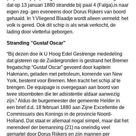
dat op 13 januari 1880 strandde bij paal 4 (Falga),is naar
eigen zeg- gen eveneens door Dorus Rijkers van boord
gehaald. In ’t Vliegend Blaadje wordt alleen vermeld: het
volk is gered. Ook dit schip is als wrak verkocht, de
lading door vletterlui geborgen.
Stranding “Gustaf Oscar”
“Bij dezen doe ik U Hoog Edel Gestrenge mededeling
dat gisteren op de Zuidergronden is gestrand het Bremer
fregatschip “Gustaf Oscar” gevoerd door kapitein
Hakmann, geladen met petroleum, komende van New
York, bestemt voor Bremen. Men tracht het schip af te
brengen. De equipage is overgegaan aan boord van
twee stoomboten die ter adsistentie aldaar aanwezig
zijn.” Aldus de burgemeester der gemeente Helder in
een brief d.d. 18 februari 1880 aan Zijne Excellentie de
Commissaris des Konings in de provincie Noord-
Holland. Dat staat er allemaal nogal simpel, maar dat het
merendeel der bemanning (21) na oneindig veel
gemartel door Dorus Rijkers en zijn mannen per