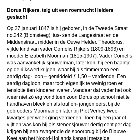
Dorus Rijkers, telg uit een roemrucht Helders
geslacht
Op 27 januari 1847 is hij geboren, in de Tweede Straat
no.242 (Blomsteeg), tus- sen de Langestraat en de
Middenstraat, middenin de Ouwe Helder. Theodorus,
vijfde kind van vader Cornelis Rijkers (1809-1893) en
moeder Elizabeth Moorman (1815-1907). Vader Cornelis
was aanvankelijk sjouwerman, later kon hij een baantje
op de rijkswerf krijgen, waar hij als timmerman een
aardig dag- loon – gemiddeld ƒ 1,50 – verdiende. Een
aardig dagloon, maar toch eigenlijk te weinig toen er
tenslotte tien kinderen waren. Vandaar dat vader het ook
weer niet zó erg vond toen zoon Dorus op school niet te
handhaven bleek en als krullen- jongen eerst bij de
gebroeders Moorman en later bij Piet Verhey twee
kwartjes per week ging verdienen. Toen hij een jaar of
vijftien was kon hij als stenensjouwer dertig cent per dag
krijgen bij een zwager die de spoorbrug bij de Blauwe
Keet aan het Noord-Hollands kanaal metselde,