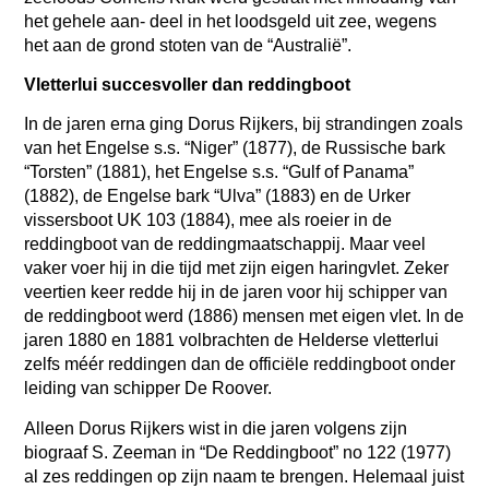
het gehele aan- deel in het loodsgeld uit zee, wegens
het aan de grond stoten van de “Australië”.
Vletterlui succesvoller dan reddingboot
In de jaren erna ging Dorus Rijkers, bij strandingen zoals
van het Engelse
s.s. “Niger” (1877), de Russische bark
“Torsten” (1881), het Engelse s.s. “Gulf of Panama”
(1882), de Engelse bark “Ulva” (1883) en de Urker
vissersboot UK 103 (1884), mee als roeier in de
reddingboot van de reddingmaatschappij. Maar veel
vaker voer hij in die tijd met zijn eigen haringvlet. Zeker
veertien keer redde hij in de jaren voor hij schipper van
de reddingboot werd (1886) mensen met eigen vlet. In de
jaren 1880 en 1881 volbrachten de Helderse vletterlui
zelfs méér reddingen dan de officiële reddingboot onder
leiding van schipper De Roover.
Alleen Dorus Rijkers wist in die jaren volgens zijn
biograaf S. Zeeman in “De Reddingboot” no 122 (1977)
al zes reddingen op zijn naam te brengen. Helemaal juist