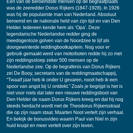
Één van de beroemdste mensen op de begraafplaats
was de zeeredder Dorus Rijkers (1847-1928). In 1926
was hij de populairste man van Nederland. Absoluut
beroemd en de nationale held van zijn tijd en van Den
Helder. Iedereen kende hem als ‘Opa’. Deze
legendarische Nederlandse redder ging de
meedogenloze golven van de Noordzee te lijf als
doorgewinterde reddingbootkapitein. Nog voor er
gebruik gemaakt werd van motorboten redde hij zo met
zijn reddingssloep zeker 500 mensen op de
Nederlandse zee. Op de begrafenis van Dorus Rijkers
zei De Booy, secretaris van de reddingmaatschappij,
“Twaalf jaar heb ik onder U gevaren, nooit heb ik een
spoor van angst bij U ontdekt.” Zoals je begrijpt is het is
niet voor niets dat later een nieuwe reddingsboot van
Den Helder de naam Dorus Rijkers kreeg en dat hij nog
steeds herdacht wordt met de Theodorus Rijkersstraat
die op zijn naam staat. Maarten Noot vertelt zijn verhaal.
En bekijk de bonusvideo waarin Paul van Niel in zijn
huid kruipt en meer vertelt over zijn leven.