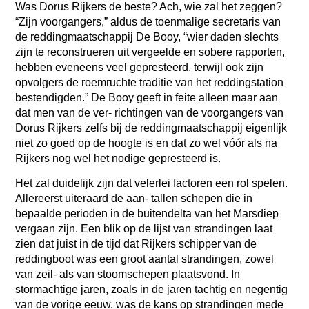
Was Dorus Rijkers de beste? Ach, wie zal het zeggen?
“Zijn voorgangers,” aldus de toenmalige secretaris van
de reddingmaatschappij De Booy, “wier daden slechts
zijn te reconstrueren uit vergeelde en sobere rapporten,
hebben eveneens veel gepresteerd, terwijl ook zijn
opvolgers de roemruchte traditie van het reddingstation
bestendigden.” De Booy geeft in feite alleen maar aan
dat men van de ver- richtingen van de voorgangers van
Dorus Rijkers zelfs bij de reddingmaatschappij eigenlijk
niet zo goed op de hoogte is en dat zo wel vóór als na
Rijkers nog wel het nodige gepresteerd is.
Het zal duidelijk zijn dat velerlei factoren een rol spelen.
Allereerst uiteraard de aan- tallen schepen die in
bepaalde perioden in de buitendelta van het Marsdiep
vergaan zijn. Een blik op de lijst van strandingen laat
zien dat juist in de tijd dat Rijkers schipper van de
reddingboot was een groot aantal strandingen, zowel
van zeil- als van stoomschepen plaatsvond. In
stormachtige jaren, zoals in de jaren tachtig en negentig
van de vorige eeuw, was de kans op strandingen mede