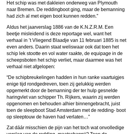
Het schip was met dakleien onderweg van Plymouth
naar Bremen. De reddingboot ging, maar de bemanning
had zich al met eigen boot kunnen redden.”
Aldus het jaarverslag 1886 van de K.N.Z.R.M. Een
beetje misleidend is deze reportage wel, want het
verhaal in ’t Vliegend Blaadje van 11 februari 1885 is net
even anders. Daarin staat weliswaar ook dat toen het
schip lek stootte en vol water raakte, de equipage in de
scheepsboten het schip verliet, maar daarmee was het
verhaal niet afgelopen:
“De schipbreukelingen hadden in hun ranke vaartuigjes
enige tijd rondgedreven, toen zij gelukkig werden
opgemerkt door de bemanning der ter hulp gesnelde
haringvlet van schipper Th. Rijkers, waarin zij werden
opgenomen en behouden alhier binnengebracht, juist
toen de sleepboot Stad Amsterdam met de redding- boot
op sleeptouw de haven had verlaten…”
Zat dáár misschien de pijn van het toch wat onvolledige