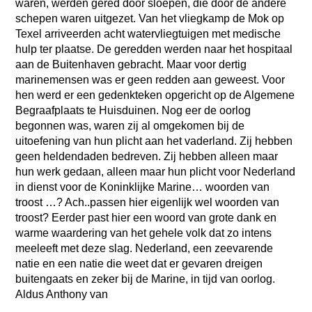
waren, werden gered door sloepen, die door de andere
schepen waren uitgezet. Van het vliegkamp de Mok op
Texel arriveerden acht watervliegtuigen met medische
hulp ter plaatse. De geredden werden naar het hospitaal
aan de Buitenhaven gebracht. Maar voor dertig
marinemensen was er geen redden aan geweest. Voor
hen werd er een gedenkteken opgericht op de Algemene
Begraafplaats te Huisduinen. Nog eer de oorlog
begonnen was, waren zij al omgekomen bij de
uitoefening van hun plicht aan het vaderland. Zij hebben
geen heldendaden bedreven. Zij hebben alleen maar
hun werk gedaan, alleen maar hun plicht voor Nederland
in dienst voor de Koninklijke Marine… woorden van
troost
…? Ach..passen hier eigenlijk wel woorden van
troost? Eerder past hier een woord van grote dank en
warme waardering van het gehele volk dat zo intens
meeleeft met deze slag. Nederland, een zeevarende
natie en een natie die weet dat er gevaren dreigen
buitengaats en zeker bij de Marine, in tijd van oorlog.
Aldus Anthony van