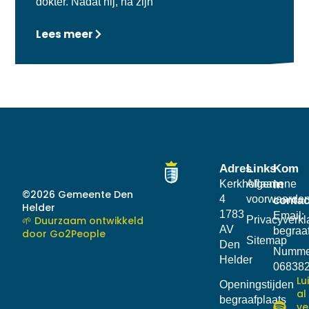
dokter. Nadat hij, na zijn
Lees meer
Adres
Links
Kom
Kerkhoflaan
Algemene
in
©2026 Gemeente Den
4
voorwaarde
contac
Helder
1783
Email:
🌱 Duurzaam ontwikkeld
Privacyverkl
AV
begraa
door Go2People
Sitemap
Den
Numme
Helder
06838
Lu
Openingstijden
al
begraafplaats
ve