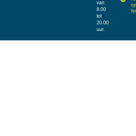
van
o
8.00
Sp
tot
20.00
uur.