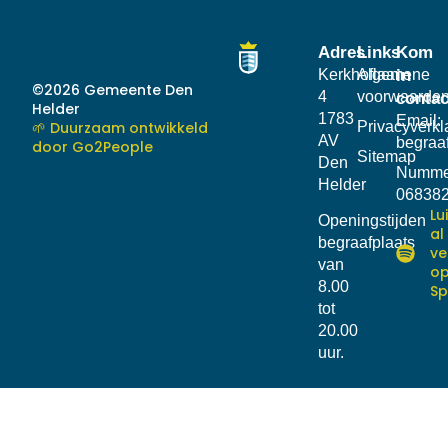
Adres
Links
Kom
Kerkhoflaan
Algemene
in
©2026 Gemeente Den
4
voorwaarde
contac
Helder
1783
Email:
🌱 Duurzaam ontwikkeld
Privacyverkl
AV
begraa
door Go2People
Sitemap
Den
Numme
Helder
06838
Lu
Openingstijden
al
begraafplaats
ve
van
o
8.00
Sp
tot
20.00
uur.