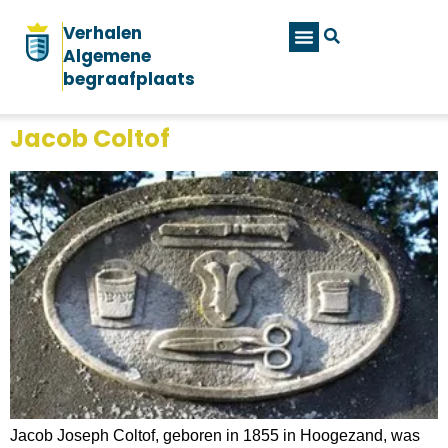
Verhalen
Algemene
begraafplaats
Jacob Coltof
Jacob Joseph Coltof, geboren in 1855 in Hoogezand, was