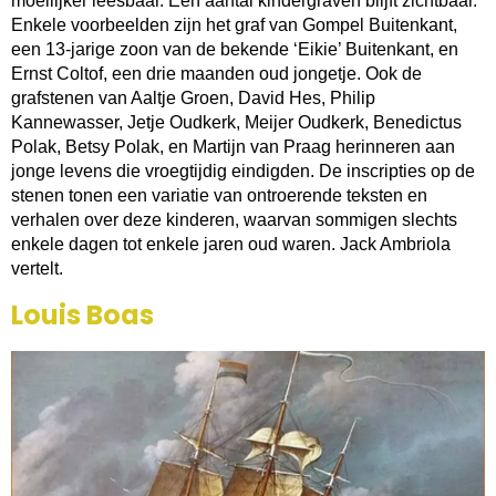
moeilijker leesbaar. Een aantal kindergraven blijft zichtbaar.
Enkele voorbeelden zijn het graf van Gompel Buitenkant,
een 13-jarige zoon van de bekende ‘Eikie’ Buitenkant, en
Ernst Coltof, een drie maanden oud jongetje. Ook de
grafstenen van Aaltje Groen, David Hes, Philip
Kannewasser, Jetje Oudkerk, Meijer Oudkerk, Benedictus
Polak, Betsy Polak, en Martijn van Praag herinneren aan
jonge levens die vroegtijdig eindigden. De inscripties op de
stenen tonen een variatie van ontroerende teksten en
verhalen over deze kinderen, waarvan sommigen slechts
enkele dagen tot enkele jaren oud waren. Jack Ambriola
vertelt.
Louis Boas